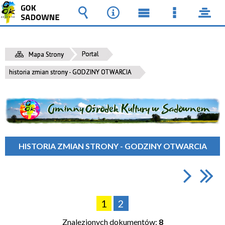
Wyszukiwarka
Narzędzia
Menu
Menu
pane
główne
szczegół
Portal
Mapa Strony
historia zmian strony - GODZINY OTWARCIA
HISTORIA ZMIAN STRONY - GODZINY OTWARCIA
1
2
Znalezionych dokumentów:
8