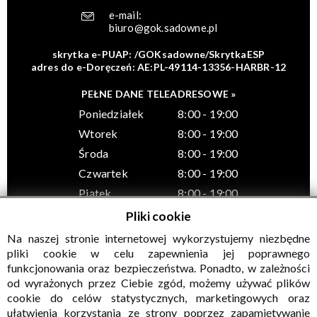
e-mail:
biuro@gok.sadowne.pl
skrytka e-PUAP: /GOKsadowne/SkrytkaESP
adres do e-Doręczeń: AE:PL-49114-13356-HARBR-12
PEŁNE DANE TELEADRESOWE »
Poniedziałek
8:00 - 19:00
Wtorek
8:00 - 19:00
Środa
8:00 - 19:00
Czwartek
8:00 - 19:00
Piątek
8:00 - 19:00
Pliki cookie
Na naszej stronie internetowej wykorzystujemy niezbędne
pliki cookie w celu zapewnienia jej poprawnego
funkcjonowania oraz bezpieczeństwa. Ponadto, w zależności
© Wszelkie prawa zastrzeżone, Gminny Ośrodek Kultury w
od wyrażonych przez Ciebie zgód, możemy używać plików
Sadownem
cookie do celów statystycznych, marketingowych oraz
ułatwienia korzystania ze strony poprzez zapamiętywanie