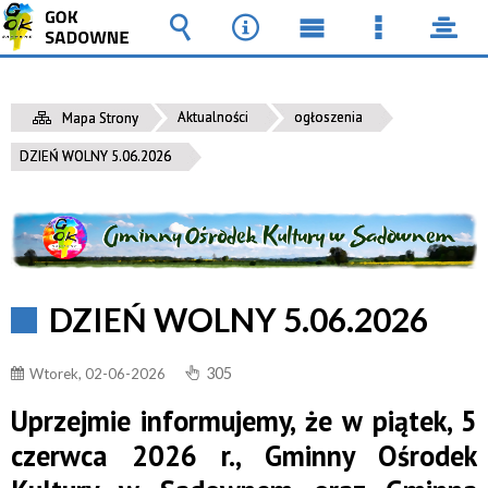
Wyszukiwarka
Narzędzia
Menu
Menu
pane
główne
szczegół
Aktualności
ogłoszenia
Mapa Strony
DZIEŃ WOLNY 5.06.2026
DZIEŃ WOLNY 5.06.2026
305
Wtorek, 02-06-2026
Uprzejmie informujemy, że w piątek, 5
czerwca 2026 r., Gminny Ośrodek