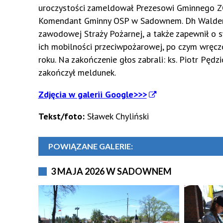
uroczystości zameldował Prezesowi Gminnego Z
Komendant Gminny OSP w Sadownem. Dh Waldemar
zawodowej Straży Pożarnej, a także zapewnił o 
ich mobilności przeciwpożarowej, po czym wręc
roku. Na zakończenie głos zabrali: ks. Piotr Pędz
zakończył meldunek.
Zdjęcia w galerii Google>>>
Tekst/foto:
Sławek Chyliński
POWIĄZANE GALERIE:
3 MAJA 2026 W SADOWNEM