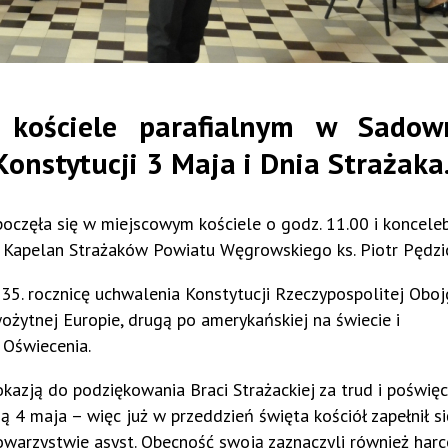
 kościele parafialnym w Sado
onstytucji 3 Maja i Dnia Strażaka
poczęła się w miejscowym kościele o godz. 11.00 i koncele
i i Kapelan Strażaków Powiatu Węgrowskiego ks. Piotr Pędzi
 235. rocznicę uchwalenia Konstytucji Rzeczypospolitej Obo
żytnej Europie, drugą po amerykańskiej na świecie i
 Oświecenia.
zją do podziękowania Braci Strażackiej za trud i poświęc
 4 maja – więc już w przeddzień święta kościół zapełnił si
owarzystwie asyst. Obecność swoją zaznaczyli również harc