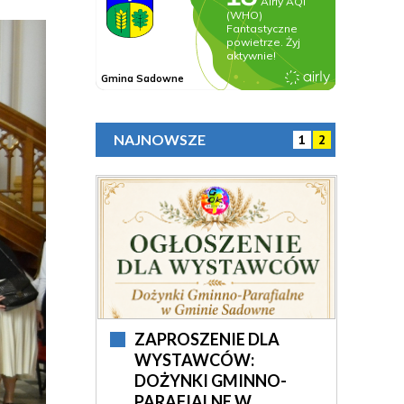
NAJNOWSZE
1
2
ZAPROSZENIE DLA
RETRO MOTO SHOW PO
WYSTAWCÓW:
RAZ DWUNASTY
DOŻYNKI GMINNO-
ODBYŁO SIĘ W
PARAFIALNE W
SADOWNEM