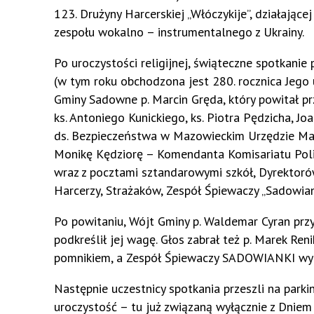
123. Drużyny Harcerskiej „Włóczykije”, działaj
zespołu wokalno – instrumentalnego z Ukrainy.
Po uroczystości religijnej, świąteczne spotkanie
(w tym roku obchodzona jest 280. rocznica Jego 
Gminy Sadowne p. Marcin Gręda, który powitał pr
ks. Antoniego Kunickiego, ks. Piotra Pędzicha, 
ds. Bezpieczeństwa w Mazowieckim Urzędzie Ma
Monikę Kędziorę – Komendanta Komisariatu Poli
wraz z pocztami sztandarowymi szkół, Dyrektoró
Harcerzy, Strażaków, Zespół Śpiewaczy „Sadowian
Po powitaniu, Wójt Gminy p. Waldemar Cyran przy
podkreślił jej wagę. Głos zabrał też p. Marek Re
pomnikiem, a Zespół Śpiewaczy SADOWIANKI wykon
Następnie uczestnicy spotkania przeszli na par
uroczystość – tu już związaną wyłącznie z Dni