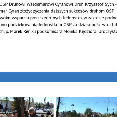
OSP Druhowi Waldemarowi Cyranowi Druh Krzysztof Sych 
 Cyran złożył życzenia dalszych sukcesów druhom OSP i
swoim wsparciu poszczególnych Jednostek w zakresie podn
zono podziękowania Jednostkom OSP za działalność w osta
ich, p. Marek Renik i podkomisarz Monika Kędziora. Uroczyst