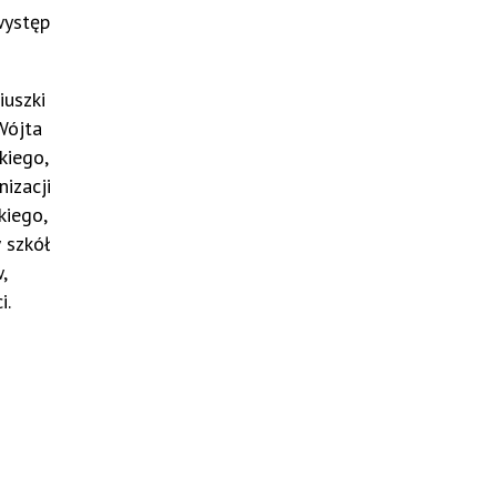
występ
iuszki
Wójta
kiego,
izacji
iego,
 szkół
,
i.