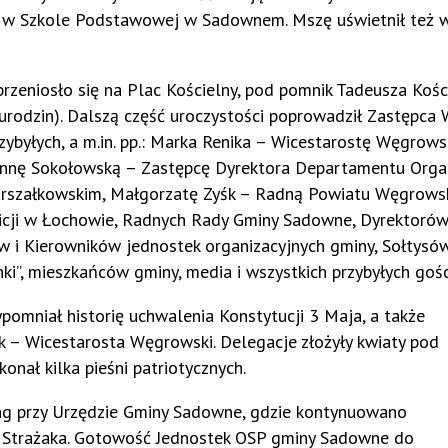
ącej w Szkole Podstawowej w Sadownem. Mszę uświetnił też 
 przeniosło się na Plac Kościelny, pod pomnik Tadeusza Kośc
urodzin). Dalszą część uroczystości poprowadził Zastępca 
zybyłych, a m.in. pp.: Marka Renika – Wicestarostę Węgrows
Joannę Sokołowską – Zastępcę Dyrektora Departamentu Organ
rszałkowskim, Małgorzatę Zyśk – Radną Powiatu Węgrowsk
cji w Łochowie, Radnych Rady Gminy Sadowne, Dyrektorów
w i Kierowników jednostek organizacyjnych gminy, Sołtysów
ki”, mieszkańców gminy, media i wszystkich przybyłych gośc
pomniał historię uchwalenia Konstytucji 3 Maja, a także
nik – Wicestarosta Węgrowski. Delegacje złożyły kwiaty pod
ał kilka pieśni patriotycznych.
king przy Urzędzie Gminy Sadowne, gdzie kontynuowano
em Strażaka. Gotowość Jednostek OSP gminy Sadowne do