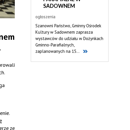
SADOWNEM
Imprezy plenerowe
wystawy,
ogłoszenia
spotkania, występy
Szanowni Państwo, Gminny Ośrodek
Retro Moto Show po raz dwunasty
Kultury w Sadownem zaprasza
odbyło się w Sadownem. Impreza,
wnem
wystawców do udziału w Dożynkach
jak zwykle, cieszyła się ogromnym
.
Gminno-Parafialnych,
zainteresowaniem miłośników...
zaplanowanych na 15...
browali
ch.
jga
enie.
ę
erze ze