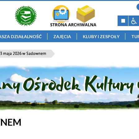
ASZA DZIAŁALNOŚĆ
ZAJĘCIA
KLUBY I ZESPOŁY
TU
3 maja 2026 w Sadownem
WNEM