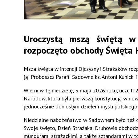
Uroczystą mszą świętą w
rozpoczęto obchody Święta K
Msza święta w intencji Ojczyzny i Strażaków roz
ją: Proboszcz Parafii Sadowne ks. Antoni Kunick
Wierni w tę niedzielę, 3 maja 2026 roku, uczcili
Narodów, która była pierwszą konstytucją w nowo
jednocześnie doniosłym dziełem myśli polskiego
Niedzielne nabożeństwo w Sadownem było też oka
Swoje święto, Dzień Strażaka, Druhowie obchodzą
mundurami strażackimi, a także sztandarami w t