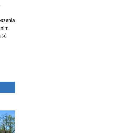
–
oszenia
tnim
ość