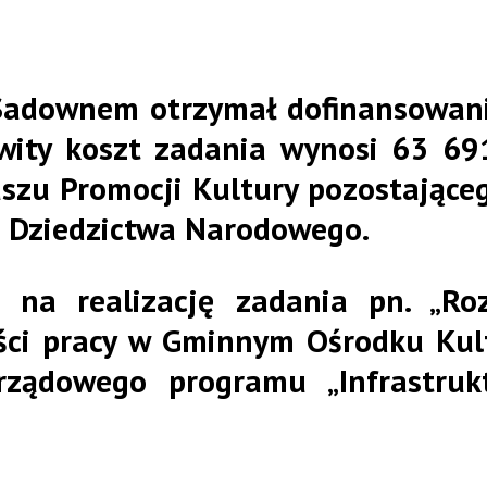
Sadownem otrzymał dofinansowan
owity koszt zadania wynosi
63 69
szu Promocji Kultury
pozostające
 i Dziedzictwa Narodowego.
a na realizację zadania pn.
„Ro
ości pracy w Gminnym Ośrodku Kul
ządowego programu
„Infrastruk