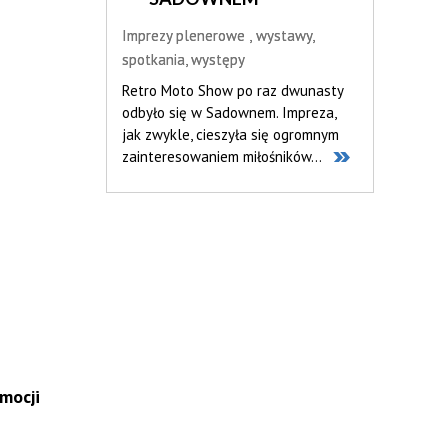
SADOWNEM
Imprezy plenerowe
wystawy,
ogłoszenia
spotkania, występy
Szanowni Państwo, Gminny Ośrodek
Retro Moto Show po raz dwunasty
Kultury w Sadownem zaprasza
odbyło się w Sadownem. Impreza,
wystawców do udziału w Dożynkach
jak zwykle, cieszyła się ogromnym
Gminno-Parafialnych,
zainteresowaniem miłośników...
zaplanowanych na 15...
mocji