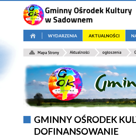
WYDARZENIA
AKTUALNOŚCI
N
Aktualności
ogłoszenia
G
Mapa Strony
GMINNY OŚRODEK KU
DOFINANSOWANIE