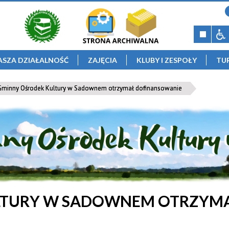
ASZA DZIAŁALNOŚĆ
ZAJĘCIA
KLUBY I ZESPOŁY
TU
minny Ośrodek Kultury w Sadownem otrzymał dofinansowanie
LTURY W SADOWNEM OTRZYM