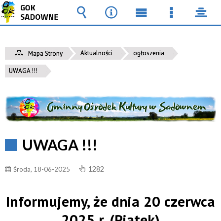
Wyszukiwarka
Narzędzia
Menu
Menu
pane
główne
szczegół
Aktualności
ogłoszenia
Mapa Strony
UWAGA !!!
UWAGA !!!
1282
Środa, 18-06-2025
Informujemy, że dnia 20 czerwca
2025 r. (Piątek)