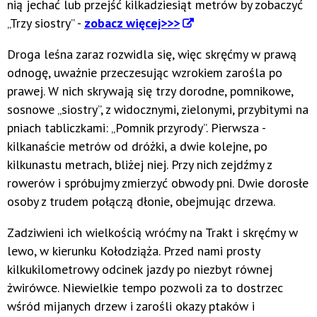
nią jechać lub przejść kilkadziesiąt metrów by zobaczyć
„Trzy siostry” -
zobacz więcej>>>
Droga leśna zaraz rozwidla się, więc skręćmy w prawą
odnogę, uważnie przeczesując wzrokiem zarośla po
prawej. W nich skrywają się trzy dorodne, pomnikowe,
sosnowe „siostry”, z widocznymi, zielonymi, przybitymi na
pniach tabliczkami: „Pomnik przyrody”. Pierwsza -
kilkanaście metrów od dróżki, a dwie kolejne, po
kilkunastu metrach, bliżej niej. Przy nich zejdźmy z
rowerów i spróbujmy zmierzyć obwody pni. Dwie dorosłe
osoby z trudem połączą dłonie, obejmując drzewa.
Zadziwieni ich wielkością wróćmy na Trakt i skręćmy w
lewo, w kierunku Kołodziąża. Przed nami prosty
kilkukilometrowy odcinek jazdy po niezbyt równej
żwirówce. Niewielkie tempo pozwoli za to dostrzec
wśród mijanych drzew i zarośli okazy ptaków i