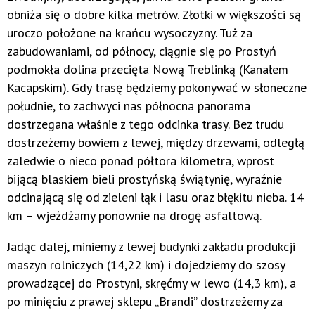
obniża się o dobre kilka metrów. Złotki w większości są
uroczo położone na krańcu wysoczyzny. Tuż za
zabudowaniami, od północy, ciągnie się po Prostyń
podmokła dolina przecięta Nową Treblinką (Kanałem
Kacapskim). Gdy trasę będziemy pokonywać w słoneczne
południe, to zachwyci nas północna panorama
dostrzegana właśnie z tego odcinka trasy. Bez trudu
dostrzeżemy bowiem z lewej, między drzewami, odległą
zaledwie o nieco ponad półtora kilometra, wprost
bijącą blaskiem bieli prostyńską świątynię, wyraźnie
odcinającą się od zieleni łąk i lasu oraz błękitu nieba. 14
km – wjeżdżamy ponownie na drogę asfaltową.
Jadąc dalej, miniemy z lewej budynki zakładu produkcji
maszyn rolniczych (14,22 km) i dojedziemy do szosy
prowadzącej do Prostyni, skręćmy w lewo (14,3 km), a
po minięciu z prawej sklepu „Brandi” dostrzeżemy za