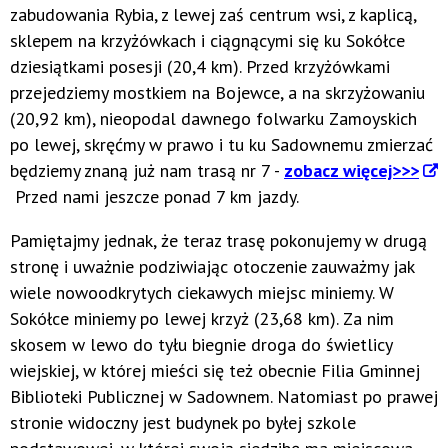
zabudowania Rybia, z lewej zaś centrum wsi, z kaplicą,
sklepem na krzyżówkach i ciągnącymi się ku Sokółce
dziesiątkami posesji (20,4 km). Przed krzyżówkami
przejedziemy mostkiem na Bojewce, a na skrzyżowaniu
(20,92 km), nieopodal dawnego folwarku Zamoyskich
po lewej, skręćmy w prawo i tu ku Sadownemu zmierzać
będziemy znaną już nam trasą nr 7 -
zobacz więcej>>>
Przed nami jeszcze ponad 7 km jazdy.
Pamiętajmy jednak, że teraz trasę pokonujemy w drugą
stronę i uważnie podziwiając otoczenie zauważmy jak
wiele nowoodkrytych ciekawych miejsc miniemy. W
Sokółce miniemy po lewej krzyż (23,68 km). Za nim
skosem w lewo do tyłu biegnie droga do świetlicy
wiejskiej, w której mieści się też obecnie Filia Gminnej
Biblioteki Publicznej w Sadownem. Natomiast po prawej
stronie widoczny jest budynek po byłej szkole