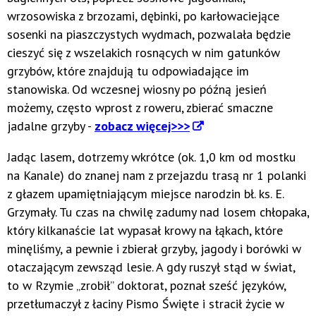
wrzosowiska z brzozami, dębinki, po karłowaciejące
sosenki na piaszczystych wydmach, pozwalała będzie
cieszyć się z wszelakich rosnących w nim gatunków
grzybów, które znajdują tu odpowiadające im
stanowiska. Od wczesnej wiosny po późną jesień
możemy, często wprost z roweru, zbierać smaczne
jadalne grzyby -
zobacz więcej>>>
Jadąc lasem, dotrzemy wkrótce (ok. 1,0 km od mostku
na Kanale) do znanej nam z przejazdu trasą nr 1 polanki
z głazem upamiętniającym miejsce narodzin bł. ks. E.
Grzymały. Tu czas na chwilę zadumy nad losem chłopaka,
który kilkanaście lat wypasał krowy na łąkach, które
minęliśmy, a pewnie i zbierał grzyby, jagody i borówki w
otaczającym zewsząd lesie. A gdy ruszył stąd w świat,
to w Rzymie „zrobił” doktorat, poznał sześć języków,
przetłumaczył z łaciny Pismo Święte i stracił życie w