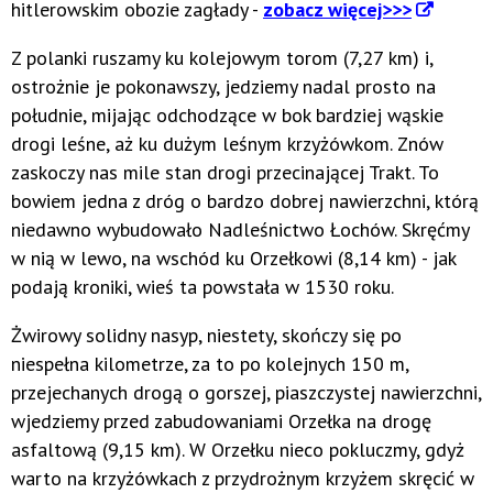
hitlerowskim obozie zagłady -
zobacz więcej>>>
Z polanki ruszamy ku kolejowym torom (7,27 km) i,
ostrożnie je pokonawszy, jedziemy nadal prosto na
południe, mijając odchodzące w bok bardziej wąskie
drogi leśne, aż ku dużym leśnym krzyżówkom. Znów
zaskoczy nas mile stan drogi przecinającej Trakt. To
bowiem jedna z dróg o bardzo dobrej nawierzchni, którą
niedawno wybudowało Nadleśnictwo Łochów. Skręćmy
w nią w lewo, na wschód ku Orzełkowi (8,14 km) - jak
podają kroniki, wieś ta powstała w 1530 roku.
Żwirowy solidny nasyp, niestety, skończy się po
niespełna kilometrze, za to po kolejnych 150 m,
przejechanych drogą o gorszej, piaszczystej nawierzchni,
wjedziemy przed zabudowaniami Orzełka na drogę
asfaltową (9,15 km). W Orzełku nieco pokluczmy, gdyż
warto na krzyżówkach z przydrożnym krzyżem skręcić w