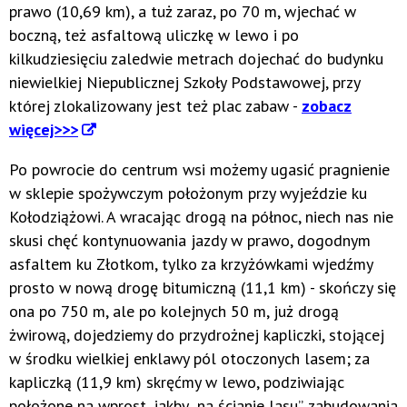
prawo (10,69 km), a tuż zaraz, po 70 m, wjechać w
boczną, też asfaltową uliczkę w lewo i po
kilkudziesięciu zaledwie metrach dojechać do budynku
niewielkiej Niepublicznej Szkoły Podstawowej, przy
której zlokalizowany jest też plac zabaw -
zobacz
więcej>>>
Po powrocie do centrum wsi możemy ugasić pragnienie
w sklepie spożywczym położonym przy wyjeździe ku
Kołodziążowi. A wracając drogą na północ, niech nas nie
skusi chęć kontynuowania jazdy w prawo, dogodnym
asfaltem ku Złotkom, tylko za krzyżówkami wjedźmy
prosto w nową drogę bitumiczną (11,1 km) - skończy się
ona po 750 m, ale po kolejnych 50 m, już drogą
żwirową, dojedziemy do przydrożnej kapliczki, stojącej
w środku wielkiej enklawy pól otoczonych lasem; za
kapliczką (11,9 km) skręćmy w lewo, podziwiając
położone na wprost, jakby „na ścianie lasu”, zabudowania