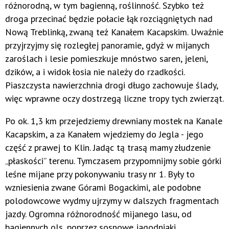
różnorodną, w tym bagienną, roślinność. Szybko też
droga przecinać będzie połacie łąk rozciągniętych nad
Nową Treblinką, zwaną też Kanałem Kacapskim. Uważnie
przyjrzyjmy się rozległej panoramie, gdyż w mijanych
zaroślach i lesie pomieszkuje mnóstwo saren, jeleni,
dzików, a i widok łosia nie należy do rzadkości.
Piaszczysta nawierzchnia drogi długo zachowuje ślady,
więc wprawne oczy dostrzegą liczne tropy tych zwierząt.
Po ok. 1,3 km przejedziemy drewniany mostek na Kanale
Kacapskim, a za Kanałem wjedziemy do Jegla - jego
część z prawej to Klin. Jadąc tą trasą mamy złudzenie
„płaskości” terenu. Tymczasem przypomnijmy sobie górki
leśne mijane przy pokonywaniu trasy nr 1. Były to
wzniesienia zwane Górami Bogackimi, ale podobne
polodowcowe wydmy ujrzymy w dalszych fragmentach
jazdy. Ogromna różnorodność mijanego lasu, od
bagiennych ols, poprzez sosnowe jagodniaki,