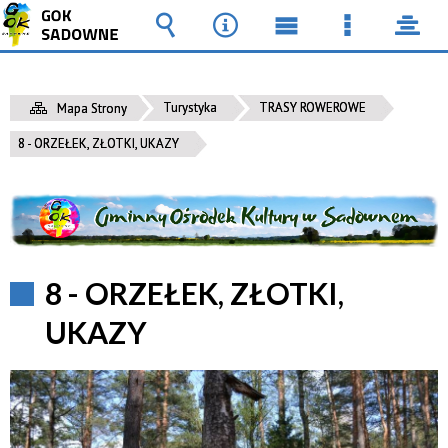
Wyszukiwarka
Narzędzia
Menu
Menu
pane
główne
szczegół
Turystyka
TRASY ROWEROWE
Mapa Strony
8 - ORZEŁEK, ZŁOTKI, UKAZY
8 - ORZEŁEK, ZŁOTKI,
UKAZY