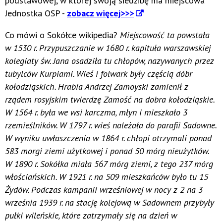
podstawowej, w której swoją siedzibę ma miejscowa
Jednostka OSP -
zobacz więcej>>>
Co mówi o Sokółce wikipedia?
Miejscowość ta powstała
w 1530 r. Przypuszczanie w 1680 r. kapituła warszawskiej
kolegiaty św. Jana osadziła tu chłopów, nazywanych przez
tubylców Kurpiami. Wieś i folwark były częścią dóbr
kołodziąskich. Hrabia Andrzej Zamoyski zamienił z
rządem rosyjskim twierdzę Zamość na dobra kołodziąskie.
W 1564 r. była we wsi karczma, młyn i mieszkało 3
rzemieślników. W 1797 r. wieś należała do parafii Sadowne.
W wyniku uwłaszczenia w 1864 r. chłopi otrzymali ponad
583 morgi ziemi użytkowej i ponad 50 mórg nieużytków.
W 1890 r. Sokółka miała 567 mórg ziemi, z tego 237 mórg
włościańskich. W 1921 r. na 509 mieszkańców było tu 15
Żydów. Podczas kampanii wrześniowej w nocy z 2 na 3
września 1939 r. na stację kolejową w Sadownem przybyły
pułki wileńskie, które zatrzymały się na dzień w