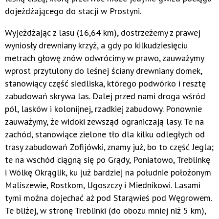
dojeżdżającego do stacji w Prostyni.
Wyjeżdżając z lasu (16,64 km), dostrzeżemy z prawej
wyniosły drewniany krzyż, a gdy po kilkudziesięciu
metrach głowę znów odwrócimy w prawo, zauważymy
wprost przytulony do leśnej ściany drewniany domek,
stanowiący część siedliska, którego podwórko i resztę
zabudowań skrywa las. Dalej przed nami droga wśród
pól, lasków i kolonijnej, rzadkiej zabudowy. Ponownie
zauważymy, że widoki zewsząd ograniczają lasy. Te na
zachód, stanowiące zielone tło dla kilku odległych od
trasy zabudowań Zofijówki, znamy już, bo to część Jegla;
te na wschód ciągną się po Grądy, Poniatowo, Treblinkę
i Wólkę Okrąglik, ku już bardziej na południe położonym
Maliszewie, Rostkom, Ugoszczy i Miednikowi. Lasami
tymi można dojechać aż pod Starąwieś pod Węgrowem.
Te bliżej, w stronę Treblinki (do obozu mniej niż 5 km),