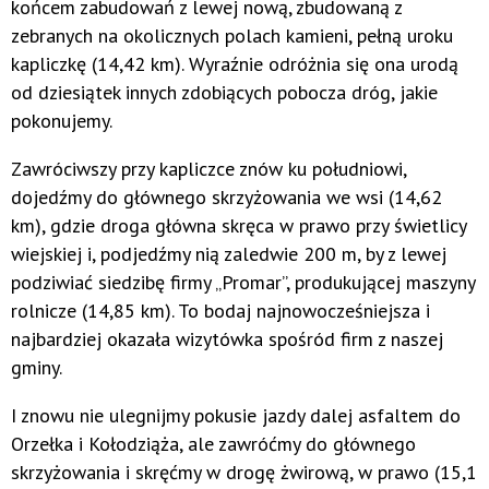
końcem zabudowań z lewej nową, zbudowaną z
zebranych na okolicznych polach kamieni, pełną uroku
kapliczkę (14,42 km). Wyraźnie odróżnia się ona urodą
od dziesiątek innych zdobiących pobocza dróg, jakie
pokonujemy.
Zawróciwszy przy kapliczce znów ku południowi,
dojedźmy do głównego skrzyżowania we wsi (14,62
km), gdzie droga główna skręca w prawo przy świetlicy
wiejskiej i, podjedźmy nią zaledwie 200 m, by z lewej
podziwiać siedzibę firmy „Promar”, produkującej maszyny
rolnicze (14,85 km). To bodaj najnowocześniejsza i
najbardziej okazała wizytówka spośród firm z naszej
gminy.
I znowu nie ulegnijmy pokusie jazdy dalej asfaltem do
Orzełka i Kołodziąża, ale zawróćmy do głównego
skrzyżowania i skręćmy w drogę żwirową, w prawo (15,1