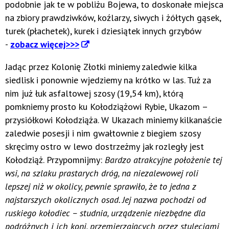
podobnie jak te w pobliżu Bojewa, to doskonałe miejsca
na zbiory prawdziwków, koźlarzy, siwych i żółtych gąsek,
turek (płachetek), kurek i dziesiątek innych grzybów
-
zobacz więcej>>>
Jadąc przez Kolonię Złotki miniemy zaledwie kilka
siedlisk i ponownie wjedziemy na krótko w las. Tuż za
nim już łuk asfaltowej szosy (19,54 km), którą
pomkniemy prosto ku Kołodziążowi Rybie, Ukazom –
przysiółkowi Kołodziąża. W Ukazach miniemy kilkanaście
zaledwie posesji i nim gwałtownie z biegiem szosy
skręcimy ostro w lewo dostrzeżmy jak rozległy jest
Kołodziąż. Przypomnijmy:
Bardzo atrakcyjne położenie tej
wsi, na szlaku prastarych dróg, na niezalewowej roli
lepszej niż w okolicy, pewnie sprawiło, że to jedna z
najstarszych okolicznych osad. Jej nazwa pochodzi od
ruskiego kołodiec – studnia, urządzenie niezbędne dla
podróżnych i ich koni, przemierzających przez stuleciami