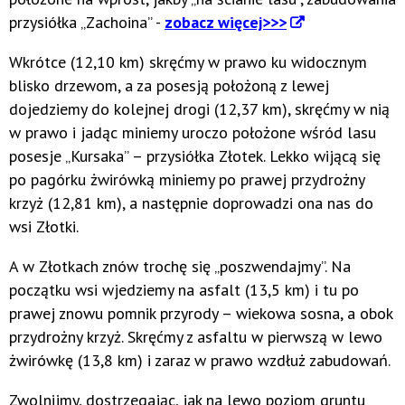
przysiółka „Zachoina” -
zobacz więcej>>>
Wkrótce (12,10 km) skręćmy w prawo ku widocznym
blisko drzewom, a za posesją położoną z lewej
dojedziemy do kolejnej drogi (12,37 km), skręćmy w nią
w prawo i jadąc miniemy uroczo położone wśród lasu
posesje „Kursaka” – przysiółka Złotek. Lekko wijącą się
po pagórku żwirówką miniemy po prawej przydrożny
krzyż (12,81 km), a następnie doprowadzi ona nas do
wsi Złotki.
A w Złotkach znów trochę się „poszwendajmy”. Na
początku wsi wjedziemy na asfalt (13,5 km) i tu po
prawej znowu pomnik przyrody – wiekowa sosna, a obok
przydrożny krzyż. Skręćmy z asfaltu w pierwszą w lewo
żwirówkę (13,8 km) i zaraz w prawo wzdłuż zabudowań.
Zwolnijmy, dostrzegając, jak na lewo poziom gruntu