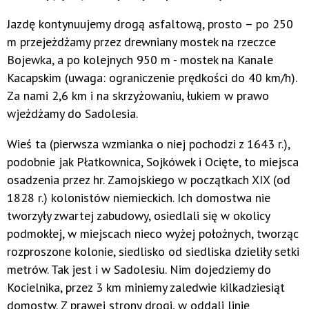
Jazdę kontynuujemy drogą asfaltową, prosto – po 250
m przejeżdżamy przez drewniany mostek na rzeczce
Bojewka, a po kolejnych 950 m - mostek na Kanale
Kacapskim (uwaga: ograniczenie prędkości do 40 km/h).
Za nami 2,6 km i na skrzyżowaniu, łukiem w prawo
wjeżdżamy do Sadolesia.
Wieś ta (pierwsza wzmianka o niej pochodzi z 1643 r.),
podobnie jak Płatkownica, Sojkówek i Ocięte, to miejsca
osadzenia przez hr. Zamojskiego w początkach XIX (od
1828 r.) kolonistów niemieckich. Ich domostwa nie
tworzyły zwartej zabudowy, osiedlali się w okolicy
podmokłej, w miejscach nieco wyżej położnych, tworząc
rozproszone kolonie, siedlisko od siedliska dzieliły setki
metrów. Tak jest i w Sadolesiu. Nim dojedziemy do
Kocielnika, przez 3 km miniemy zaledwie kilkadziesiąt
domostw. Z prawej strony drogi, w oddali linię