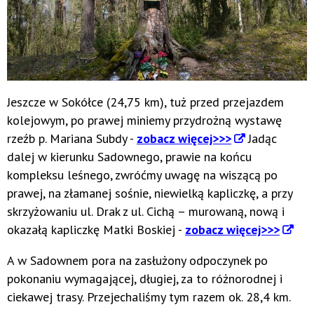
Jeszcze w Sokółce (24,75 km), tuż przed przejazdem
kolejowym, po prawej miniemy przydrożną wystawę
rzeźb p. Mariana Subdy -
zobacz więcej>>>
Jadąc
dalej w kierunku Sadownego, prawie na końcu
kompleksu leśnego, zwróćmy uwagę na wiszącą po
prawej, na złamanej sośnie, niewielką kapliczkę, a przy
skrzyżowaniu ul. Drak z ul. Cichą – murowaną, nową i
okazałą kapliczkę Matki Boskiej -
zobacz więcej>>>
A w Sadownem pora na zasłużony odpoczynek po
pokonaniu wymagającej, długiej, za to różnorodnej i
ciekawej trasy. Przejechaliśmy tym razem ok. 28,4 km.