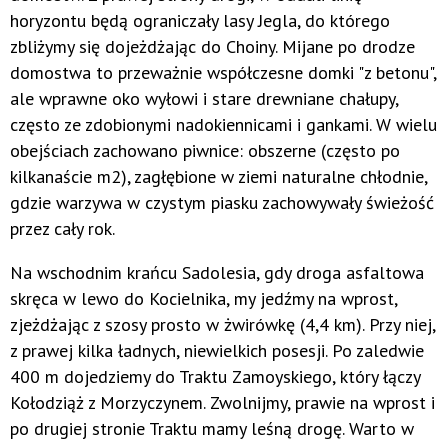
horyzontu będą ograniczały lasy Jegla, do którego
zbliżymy się dojeżdżając do Choiny. Mijane po drodze
domostwa to przeważnie współczesne domki "z betonu",
ale wprawne oko wyłowi i stare drewniane chałupy,
często ze zdobionymi nadokiennicami i gankami. W wielu
obejściach zachowano piwnice: obszerne (często po
kilkanaście m2), zagłębione w ziemi naturalne chłodnie,
gdzie warzywa w czystym piasku zachowywały świeżość
przez cały rok.
Na wschodnim krańcu Sadolesia, gdy droga asfaltowa
skręca w lewo do Kocielnika, my jedźmy na wprost,
zjeżdżając z szosy prosto w żwirówkę (4,4 km). Przy niej,
z prawej kilka ładnych, niewielkich posesji. Po zaledwie
400 m dojedziemy do Traktu Zamoyskiego, który łączy
Kołodziąż z Morzyczynem. Zwolnijmy, prawie na wprost i
po drugiej stronie Traktu mamy leśną drogę. Warto w