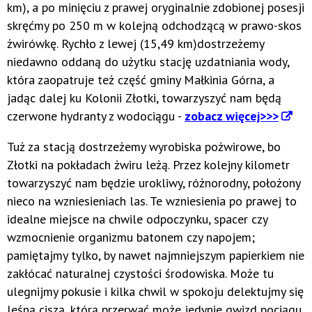
km), a po minięciu z prawej oryginalnie zdobionej posesji
skręćmy po 250 m w kolejną odchodzącą w prawo-skos
żwirówkę. Rychło z lewej (15,49 km)dostrzeżemy
niedawno oddaną do użytku stację uzdatniania wody,
która zaopatruje też część gminy Małkinia Górna, a
jadąc dalej ku Kolonii Złotki, towarzyszyć nam będą
czerwone hydranty z wodociągu -
zobacz więcej>>>
Tuż za stacją dostrzeżemy wyrobiska pożwirowe, bo
Złotki na pokładach żwiru leżą. Przez kolejny kilometr
towarzyszyć nam będzie urokliwy, różnorodny, położony
nieco na wzniesieniach las. Te wzniesienia po prawej to
idealne miejsce na chwile odpoczynku, spacer czy
wzmocnienie organizmu batonem czy napojem;
pamiętajmy tylko, by nawet najmniejszym papierkiem nie
zakłócać naturalnej czystości środowiska. Może tu
ulegnijmy pokusie i kilka chwil w spokoju delektujmy się
leśną ciszą, którą przerwać może jedynie gwizd pociągu