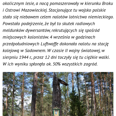
okolicznym lesie, a nocą pomaszerowały w kierunku Broku
i Ostrowi Mazowieckiej. Stacjonujące tu wojsko polskie
stało się niebawem celem nalotów lotnictwa niemieckiego.
Powstało podejrzenie, że był to skutek radiowych
meldunków dywersantów, rekrutujących się spośród
miejscowych kolonistów. 4 września w godzinach
przedpołudniowych Luftwaffe dokonała nalotu na stację
kolejową w Sadownem. W czasie II wojny światowej, w
sierpniu 1944 r., przez 12 dni toczyły się tu ciężkie walki.
W ich wyniku spłonęło ok. 50% wszystkich zagród.