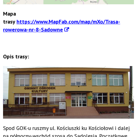
Mapa
trasy
https://www.MapFab.com/map/mXo/Trasa-
rowerowa-nr-8-Sadowne
Opis trasy:
Spod GOK-u ruszmy ul. Kościuszki ku Kościołowi i dalej
na północny-wschód szosą do Sadolesia. Początkowe