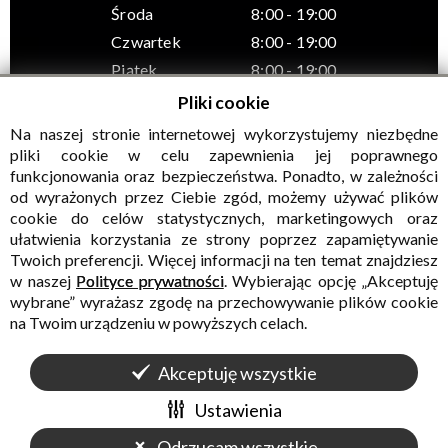
Środa
8:00 - 19:00
Czwartek
8:00 - 19:00
Piątek
8:00 - 19:00
Pliki cookie
Na naszej stronie internetowej wykorzystujemy niezbędne
pliki cookie w celu zapewnienia jej poprawnego
funkcjonowania oraz bezpieczeństwa. Ponadto, w zależności
© Wszelkie prawa zastrzeżone, Gminny Ośrodek Kultury w
od wyrażonych przez Ciebie zgód, możemy używać plików
Sadownem
cookie do celów statystycznych, marketingowych oraz
ułatwienia korzystania ze strony poprzez zapamiętywanie
Twoich preferencji. Więcej informacji na ten temat znajdziesz
w naszej
Polityce prywatności
. Wybierając opcję „Akceptuję
wybrane” wyrażasz zgodę na przechowywanie plików cookie
na Twoim urządzeniu w powyższych celach.
Akceptuję wszystkie
WALIDACJA:
HTML5
+
CSS3
+
WCAG 2.1
WYKONANIE
CONCEPT
INTERMEDIA
Ustawienia
Odrzucam wszystkie