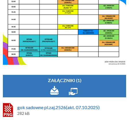
ZAŁĄCZNIKI (1)
gok sadowne pl.zaj.2526(akt. 07.10.2025)
282 kB